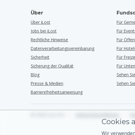
Über
Fundso
Über iLost
Für Geme
Jobs bei iLost
Für Event
Rechtliche Hinweise
Für Öffe
Datenverarbeitungsvereinbarung
Für Hotel
Sicherheit
Für Freiz
Sicherung der Qualität
Für Unte
Blog
Sehen Si
Presse & Medien
Sehen Si
Barrierefreiheitsanweisung
© 2026 iLost B.V.
•
Datenschutzerklärung
•
Nu
Cookies a
Wir verwenden 