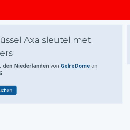
springen
üssel Axa sleutel met
ers
 den Niederlanden
von
GelreDome
on
6
ruchen