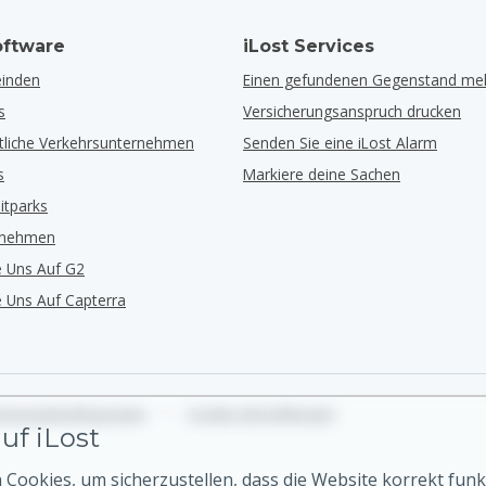
ftware
iLost Services
inden
Einen gefundenen Gegenstand me
s
Versicherungsanspruch drucken
ntliche Verkehrsunternehmen
Senden Sie eine iLost Alarm
s
Markiere deine Sachen
eitparks
rnehmen
e Uns Auf G2
e Uns Auf Capterra
tzungsbedingungen
•
Cookie-Einstellungen
uf iLost
Cookies, um sicherzustellen, dass die Website korrekt funk