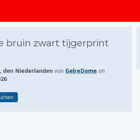
springen
 bruin zwart tijgerprint
 den Niederlanden
von
GelreDome
on
026
ruchen