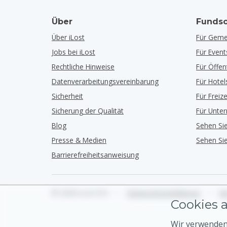
Über
Fundso
Über iLost
Für Geme
Jobs bei iLost
Für Event
Rechtliche Hinweise
Für Öffe
Datenverarbeitungsvereinbarung
Für Hotel
Sicherheit
Für Freiz
Sicherung der Qualität
Für Unte
Blog
Sehen Si
Presse & Medien
Sehen Si
Barrierefreiheitsanweisung
© 2026 iLost B.V.
•
Datenschutzerklärung
•
Nu
Cookies a
Wir verwenden 