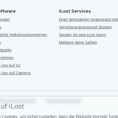
ftware
iLost Services
inden
Einen gefundenen Gegenstand me
s
Versicherungsanspruch drucken
ntliche Verkehrsunternehmen
Senden Sie eine iLost Alarm
s
Markiere deine Sachen
eitparks
rnehmen
e Uns Auf G2
e Uns Auf Capterra
tzungsbedingungen
•
Cookie-Einstellungen
uf iLost
Cookies, um sicherzustellen, dass die Website korrekt funk