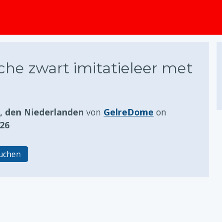
springen
che zwart imitatieleer met
 den Niederlanden
von
GelreDome
on
026
ruchen