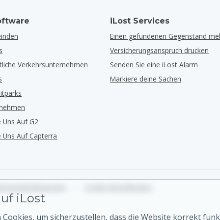
ftware
iLost Services
inden
Einen gefundenen Gegenstand me
s
Versicherungsanspruch drucken
ntliche Verkehrsunternehmen
Senden Sie eine iLost Alarm
s
Markiere deine Sachen
eitparks
rnehmen
e Uns Auf G2
e Uns Auf Capterra
tzungsbedingungen
•
Cookie-Einstellungen
uf iLost
Cookies, um sicherzustellen, dass die Website korrekt funk