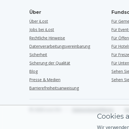
Über
Fundso
Über iLost
Für Geme
Jobs bei iLost
Für Event
Rechtliche Hinweise
Für Öffe
Datenverarbeitungsvereinbarung
Für Hotel
Sicherheit
Für Freiz
Sicherung der Qualität
Für Unte
Blog
Sehen Si
Presse & Medien
Sehen Si
Barrierefreiheitsanweisung
© 2026 iLost B.V.
•
Datenschutzerklärung
•
Nu
Cookies a
Wir verwenden 