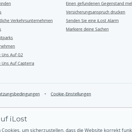
inden
Einen gefundenen Gegenstand me
s
Versicherungsanspruch drucken
ntliche Verkehrsunternehmen
Senden Sie eine iLost Alarm
s
Markiere deine Sachen
eitparks
rnehmen
e Uns Auf G2
e Uns Auf Capterra
tzungsbedingungen
•
Cookie-Einstellungen
uf iLost
Cookies, um sicherzustellen, dass die Website korrekt funk