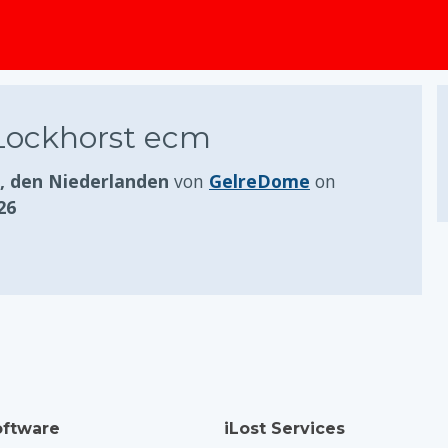
springen
Lockhorst ecm
 den Niederlanden
von
GelreDome
on
26
ftware
iLost Services