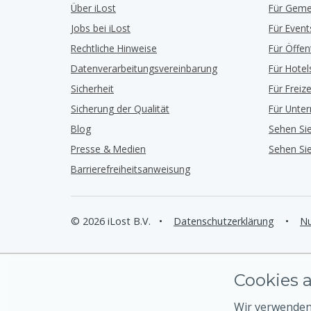
Über iLost
Für Geme
Jobs bei iLost
Für Event
Rechtliche Hinweise
Für Öffe
Datenverarbeitungsvereinbarung
Für Hotel
Sicherheit
Für Freiz
Sicherung der Qualität
Für Unte
Blog
Sehen Si
Presse & Medien
Sehen Si
Barrierefreiheitsanweisung
© 2026 iLost B.V.
•
Datenschutzerklärung
•
Nu
Cookies a
Wir verwenden 