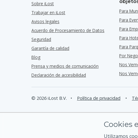
objeto
Sobre iLost
Para Muni
Trabajar en iLost
Para Eve
Avisos legales
Para Emp
Acuerdo de Procesamiento de Datos
Para Hot
Seguridad
Para Par
Garantía de calidad
Por Nego
Blog
Nos Vem
Prensa y medios de comunicación
Nos Vemo
Declaración de accesibilidad
© 2026 iLost B.V.
•
Política de privacidad
•
Té
Cookies e
Utilizamos coo