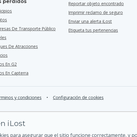
s perdidos
Reportar objeto encontrado
cipios
Imprimir reclamo de seguro
ntos
Enviar una alerta iLost
resas De Transporte Público
Etiqueta tus pertenencias
eles
ques De Atracciones
cios
os En G2
s En Capterra
rminos y condiciones
•
Configuración de cookies
n iLost
kies para asegurar que el sitio funcione correctamente, y 