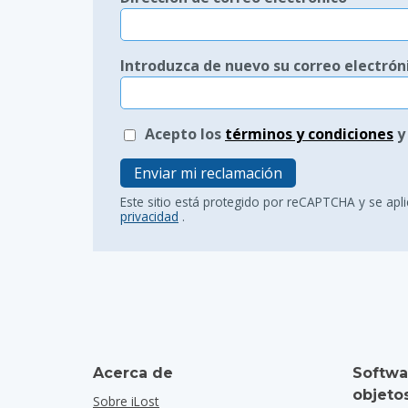
Introduzca de nuevo su correo electrón
Acepto los
términos y condiciones
y
Enviar mi reclamación
Este sitio está protegido por reCAPTCHA y se ap
privacidad
.
Acerca de
Softwa
objeto
Sobre iLost