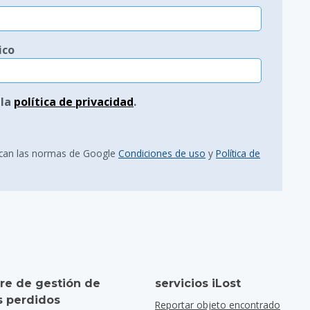
ico
 la
política de privacidad
.
lican las normas de Google
Condiciones de uso
y
Política de
re de gestión de
servicios iLost
s perdidos
Reportar objeto encontrado