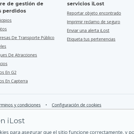
re de gestión de
servicios iLost
s perdidos
Reportar objeto encontrado
cipios
Imprimir reclamo de seguro
ntos
Enviar una alerta iLost
resas De Transporte Público
Etiqueta tus pertenencias
eles
ques De Atracciones
cios
os En G2
s En Capterra
rminos y condiciones
•
Configuración de cookies
n iLost
kies para asegurar que el sitio funcione correctamente, y 