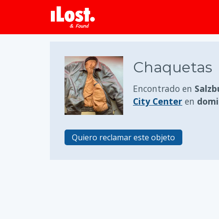
Chaquetas
Encontrado en
Salzb
City Center
en
domin
Quiero reclamar este objeto