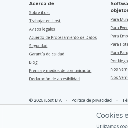
Acerca de
Softwa
objeto
Sobre iLost
Para Muni
Trabajar en iLost
Para Eve
Avisos legales
Para Emp
Acuerdo de Procesamiento de Datos
Para Hot
Seguridad
Para Par
Garantía de calidad
Por Nego
Blog
Nos Vem
Prensa y medios de comunicación
Nos Vemo
Declaración de accesibilidad
© 2026 iLost B.V.
•
Política de privacidad
•
Té
Cookies e
Utilizamos coo