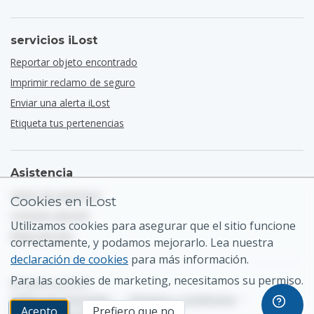
servicios iLost
Reportar objeto encontrado
Imprimir reclamo de seguro
Enviar una alerta iLost
Etiqueta tus pertenencias
Asistencia
centro de asistencia
Cookies en iLost
Contacto general
Utilizamos cookies para asegurar que el sitio funcione
Mapa del sitio
correctamente, y podamos mejorarlo. Lea nuestra
declaración de cookies
para más información.
Para las cookies de marketing, necesitamos su permiso.
© 2026 iLost B.V.
Política de privacidad
•
Términos y condiciones
•
Acepto
Prefiero que no
Configuración de cookies