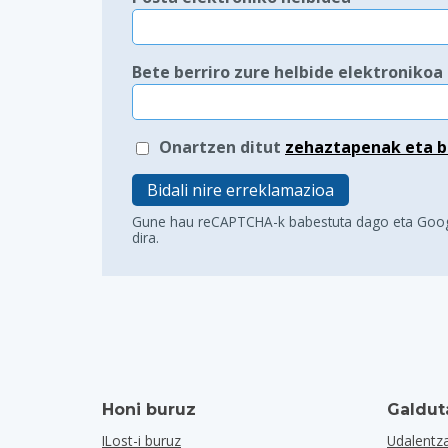
Bete berriro zure helbide elektronikoa
Onartzen ditut
zehaztapenak eta b
Bidali nire erreklamazioa
Gune hau reCAPTCHA-k babestuta dago eta Goo
dira.
Honi buruz
Galdut
ILost-i buruz
Udalentz