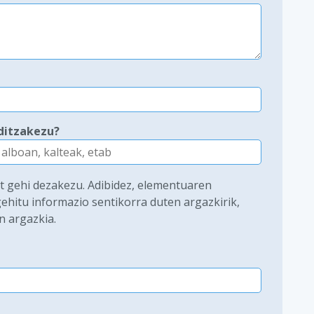
ditzakezu?
at gehi dezakezu. Adibidez, elementuaren
ehitu informazio sentikorra duten argazkirik,
n argazkia.