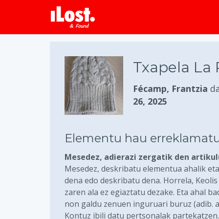
Txapela La 
Fécamp, Frantzia
d
26, 2025
Elementu hau erreklamatu
Mesedez, adierazi zergatik den artiku
Mesedez, deskribatu elementua ahalik eta
dena edo deskribatu dena. Horrela, Keoli
zaren ala ez egiaztatu dezake. Eta ahal b
non galdu zenuen inguruari buruz (adib. 
Kontuz ibili datu pertsonalak partekatzen.