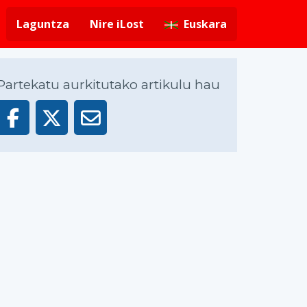
Laguntza
Nire iLost
Euskara
Partekatu aurkitutako artikulu hau