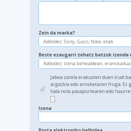
Zein da marka?
Beste ezaugarri zehatz batzuk izenda 
Jabea zarela erakusten duen irudi b
argazkia edo erosketaren froga. Ez g
hala nola pasaportearen edo haurre
Izena
Posta elektroniko helbidea