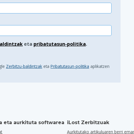
aldintzak
eta
pribatutasun-politika
.
gle
Zerbitzu-baldintzak
eta
Pribatutasun-politika
aplikatzen
a eta aurkituta softwarea
iLost Zerbitzuak
at
Aurkitutako artikuluaren berri ema