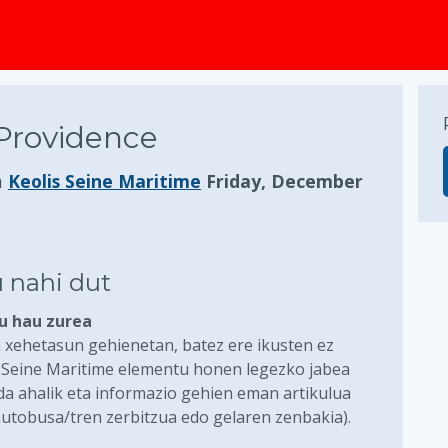
Providence
a
Keolis Seine Maritime
Friday, December
 nahi dut
lu hau zurea
 xehetasun gehienetan, batez ere ikusten ez
s Seine Maritime elementu honen legezko jabea
ada ahalik eta informazio gehien eman artikulua
autobusa/tren zerbitzua edo gelaren zenbakia).