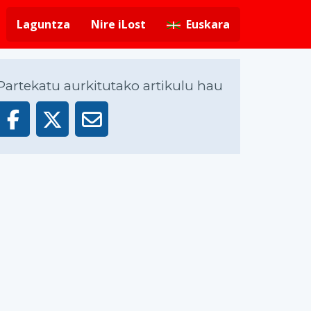
Laguntza
Nire iLost
Euskara
Partekatu aurkitutako artikulu hau