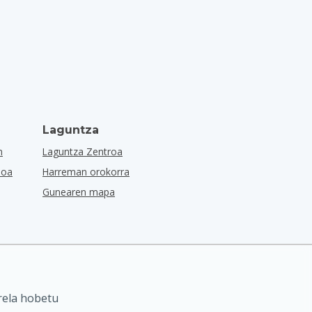
Laguntza
n
Laguntza Zentroa
ioa
Harreman orokorra
Gunearen mapa
rela hobetu