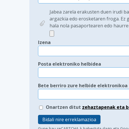
Jabea zarela erakusten duen irudi b
argazkia edo erosketaren froga. Ez g
hala nola pasaportearen edo haurre
Izena
Posta elektroniko helbidea
Bete berriro zure helbide elektronikoa
Onartzen ditut
zehaztapenak eta b
Bidali nire erreklamazioa
Gune hau reCAPTCHA-k babestuta dago eta Goo