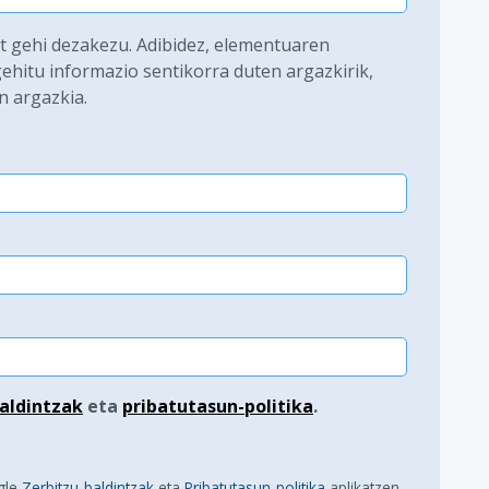
at gehi dezakezu. Adibidez, elementuaren
ehitu informazio sentikorra duten argazkirik,
n argazkia.
aldintzak
eta
pribatutasun-politika
.
gle
Zerbitzu-baldintzak
eta
Pribatutasun-politika
aplikatzen