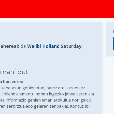
behereak
da
Walibi Holland
Saturday,
 nahi dut
lu hau zurea
 xehetasun gehienetan, batez ere ikusten ez
i Holland elementu honen legezko jabea zaren ala
 eta informazio gehien eman artikulua non galdu
en zerbitzua edo gelaren zenbakia). Kontuz ibili