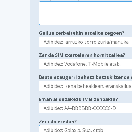
Gailua zerbaitekin estalita zegoen?
Zer da SIM txartelaren hornitzailea?
Beste ezaugarri zehatz batzuk izenda 
Eman al dezakezu IMEI zenbakia?
Zein da eredua?