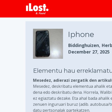
Iphone
Biddinghuizen, Her
December 27, 2025
Elementu hau erreklamatu
Mesedez, adierazi zergatik den artiku
Mesedez, deskribatu elementua ahalik eta
dena edo deskribatu dena. Horrela, Walib
ez egiaztatu dezake. Eta ahal bada ahalik
zenuen inguruari buruz (adib. autobusa/tr
datu pertsonalak partekatzen.