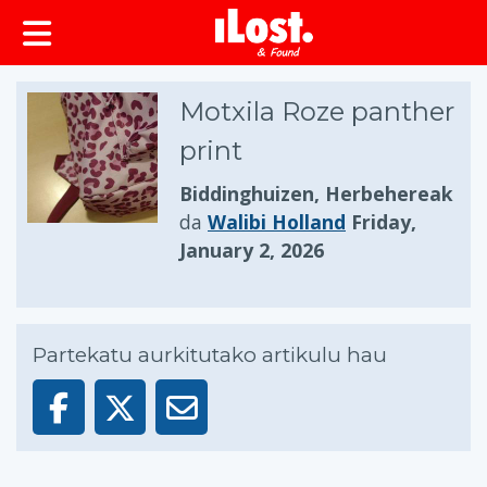
Motxila Roze panther
print
Biddinghuizen, Herbehereak
da
Walibi Holland
Friday,
January 2, 2026
Partekatu aurkitutako artikulu hau