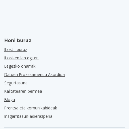
Honi buruz
ILost-i buruz
ILost-en lan egiten
Legezko oharrak
Datuen Prozesamendu Akordioa
Segurtasuna
Kalitatearen bermea
Bloga
Prentsa eta komunikabideak
Irisgarritasun-adierazpena