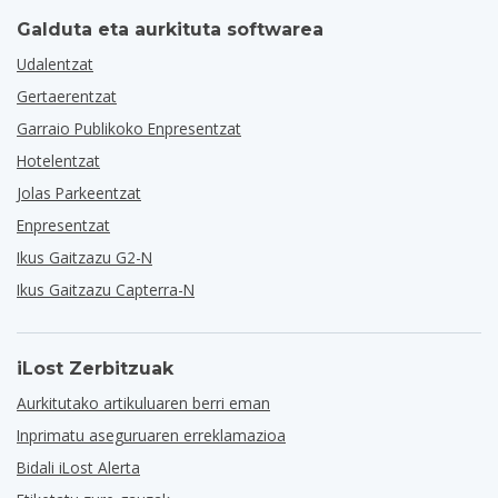
Galduta eta aurkituta softwarea
Udalentzat
Gertaerentzat
Garraio Publikoko Enpresentzat
Hotelentzat
Jolas Parkeentzat
Enpresentzat
Ikus Gaitzazu G2-N
Ikus Gaitzazu Capterra-N
iLost Zerbitzuak
Aurkitutako artikuluaren berri eman
Inprimatu aseguruaren erreklamazioa
Bidali iLost Alerta