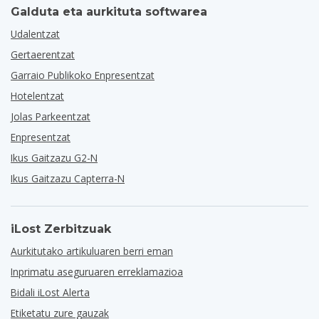
Galduta eta aurkituta softwarea
Udalentzat
Gertaerentzat
Garraio Publikoko Enpresentzat
Hotelentzat
Jolas Parkeentzat
Enpresentzat
Ikus Gaitzazu G2-N
Ikus Gaitzazu Capterra-N
iLost Zerbitzuak
Aurkitutako artikuluaren berri eman
Inprimatu aseguruaren erreklamazioa
Bidali iLost Alerta
Etiketatu zure gauzak