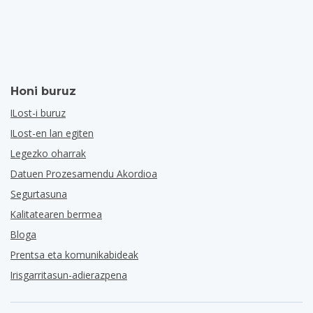
Honi buruz
ILost-i buruz
ILost-en lan egiten
Legezko oharrak
Datuen Prozesamendu Akordioa
Segurtasuna
Kalitatearen bermea
Bloga
Prentsa eta komunikabideak
Irisgarritasun-adierazpena