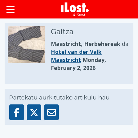
Galtza
Maastricht, Herbehereak
da
Hotel van der Valk
Maastricht
Monday,
February 2, 2026
Partekatu aurkitutako artikulu hau