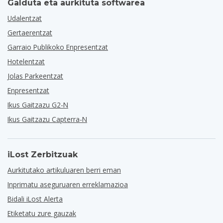
Galduta eta aurkituta softwarea
Udalentzat
Gertaerentzat
Garraio Publikoko Enpresentzat
Hotelentzat
Jolas Parkeentzat
Enpresentzat
Ikus Gaitzazu G2-N
Ikus Gaitzazu Capterra-N
iLost Zerbitzuak
Aurkitutako artikuluaren berri eman
Inprimatu aseguruaren erreklamazioa
Bidali iLost Alerta
Etiketatu zure gauzak