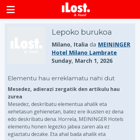
Lepoko burukoa
Milano, Italia
da
MEININGER
Hotel Milano Lambrate
Sunday, March 1, 2026
Elementu hau erreklamatu nahi dut
Mesedez, adierazi zergatik den artikulu hau
zurea
Mesedez, deskribatu elementua ahalik eta
xehetasun gehienetan, batez ere ikusten ez dena
edo deskribatu dena. Horrela, MEININGER Hotels
elementu honen legezko jabea zaren ala ez
egiaztatu dezake. Eta ahal bada ahalik eta