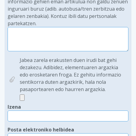
informazio gehien eman artikulua non galdu zenuen
inguruari buruz (adib. autobusa/tren zerbitzua edo
gelaren zenbakia). Kontuz ibili datu pertsonalak
partekatzen.
Jabea zarela erakusten duen irudi bat gehi
dezakezu. Adibidez, elementuaren argazkia
edo erosketaren froga. Ez gehitu informazio
sentikorra duten argazkirik, hala nola
pasaportearen edo haurren argazkia.
Izena
Posta elektroniko helbidea