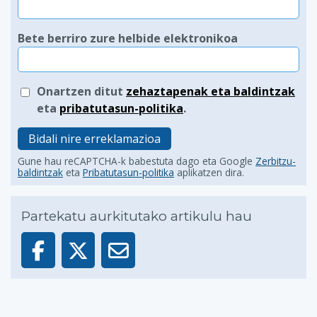
Bete berriro zure helbide elektronikoa
Onartzen ditut
zehaztapenak eta baldintzak
eta
pribatutasun-politika
.
Bidali nire erreklamazioa
Gune hau reCAPTCHA-k babestuta dago eta Google
Zerbitzu-
baldintzak
eta
Pribatutasun-politika
aplikatzen dira.
Partekatu aurkitutako artikulu hau