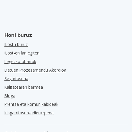
Honi buruz
ILost-i buruz
ILost-en lan egiten
Legezko oharrak
Datuen Prozesamendu Akordioa
Segurtasuna
Kalitatearen bermea
Bloga
Prentsa eta komunikabideak
Irisgarritasun-adierazpena