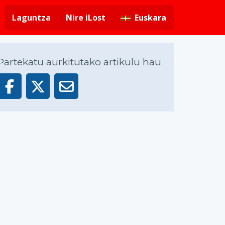
Laguntza
Nire iLost
Euskara
Partekatu aurkitutako artikulu hau