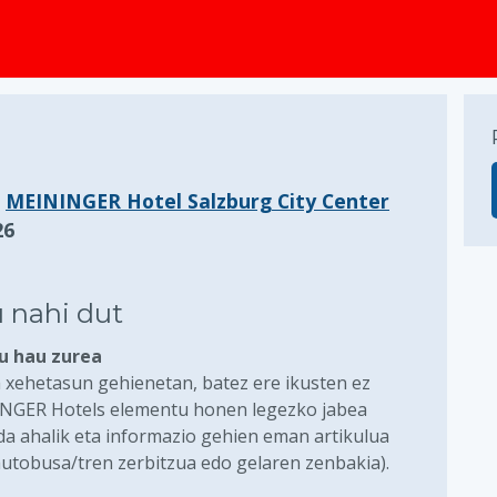
a
MEININGER Hotel Salzburg City Center
26
 nahi dut
lu hau zurea
 xehetasun gehienetan, batez ere ikusten ez
INGER Hotels elementu honen legezko jabea
ada ahalik eta informazio gehien eman artikulua
autobusa/tren zerbitzua edo gelaren zenbakia).