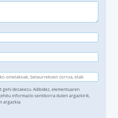
at gehi dezakezu. Adibidez, elementuaren
ehitu informazio sentikorra duten argazkirik,
n argazkia.