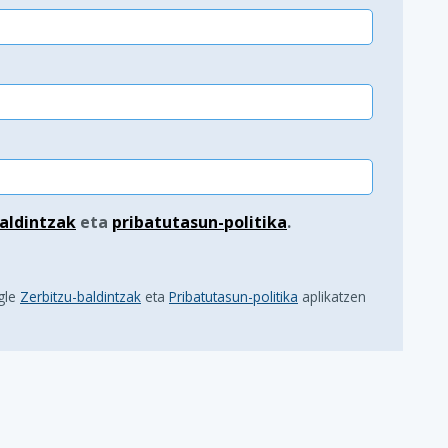
aldintzak
eta
pribatutasun-politika
.
gle
Zerbitzu-baldintzak
eta
Pribatutasun-politika
aplikatzen