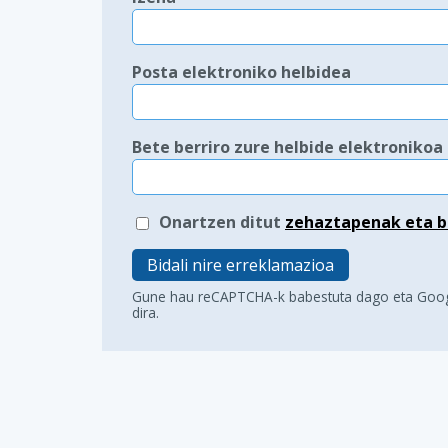
Posta elektroniko helbidea
Bete berriro zure helbide elektronikoa
Onartzen ditut
zehaztapenak eta b
Bidali nire erreklamazioa
Gune hau reCAPTCHA-k babestuta dago eta Goo
dira.