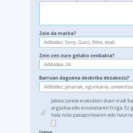
Zein da marka?
Zein zen zure gelako zenbakia?
Barruan dagoena deskriba dezakezu?
Jabea zarela erakusten duen irudi b
argazkia edo erosketaren froga. Ez g
hala nola pasaportearen edo haurre
Izena