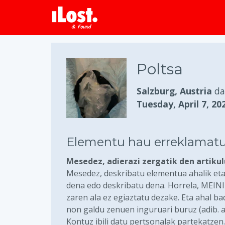
Poltsa
Salzburg, Austria
d
Tuesday, April 7, 20
Elementu hau erreklamatu
Mesedez, adierazi zergatik den artiku
Mesedez, deskribatu elementua ahalik eta
dena edo deskribatu dena. Horrela, MEIN
zaren ala ez egiaztatu dezake. Eta ahal b
non galdu zenuen inguruari buruz (adib. 
Kontuz ibili datu pertsonalak partekatzen.