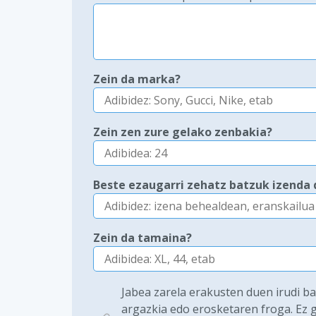
Zein da marka?
Zein zen zure gelako zenbakia?
Beste ezaugarri zehatz batzuk izenda 
Zein da tamaina?
Jabea zarela erakusten duen irudi b
argazkia edo erosketaren froga. Ez g