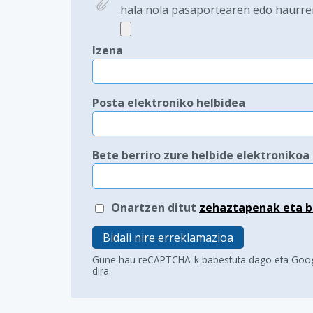
hala nola pasaportearen edo haurre
Izena
Posta elektroniko helbidea
Bete berriro zure helbide elektronikoa
Onartzen ditut
zehaztapenak eta b
Bidali nire erreklamazioa
Gune hau reCAPTCHA-k babestuta dago eta Goo
dira.