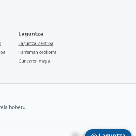
Laguntza
n
Laguntza Zentroa
ioa
Harreman orokorra
Gunearen mapa
rela hobetu
Laguntza