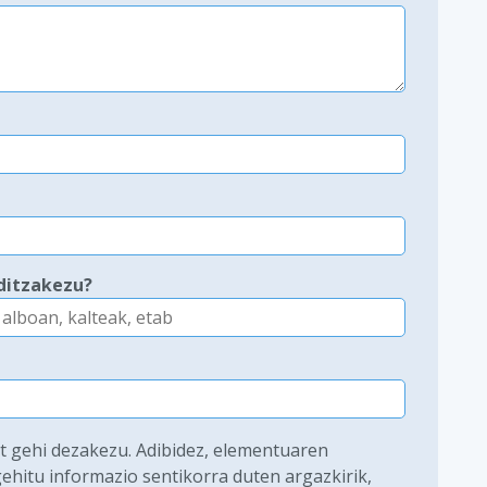
ditzakezu?
at gehi dezakezu. Adibidez, elementuaren
ehitu informazio sentikorra duten argazkirik,