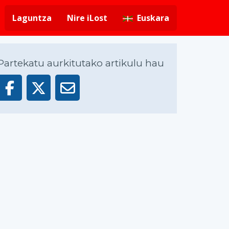
Laguntza
Nire iLost
Euskara
Partekatu aurkitutako artikulu hau