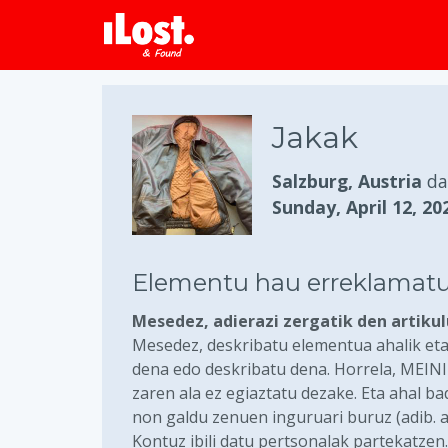
Jakak
Salzburg, Austria
d
Sunday, April 12, 20
Elementu hau erreklamatu
Mesedez, adierazi zergatik den artiku
Mesedez, deskribatu elementua ahalik eta
dena edo deskribatu dena. Horrela, MEIN
zaren ala ez egiaztatu dezake. Eta ahal b
non galdu zenuen inguruari buruz (adib. 
Kontuz ibili datu pertsonalak partekatzen.