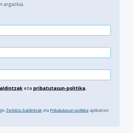
n argazkia.
aldintzak
eta
pribatutasun-politika
.
gle
Zerbitzu-baldintzak
eta
Pribatutasun-politika
aplikatzen