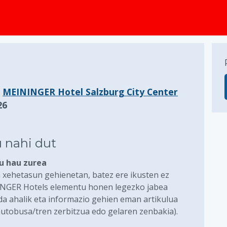
a
MEININGER Hotel Salzburg City Center
26
 nahi dut
lu hau zurea
 xehetasun gehienetan, batez ere ikusten ez
INGER Hotels elementu honen legezko jabea
ada ahalik eta informazio gehien eman artikulua
autobusa/tren zerbitzua edo gelaren zenbakia).