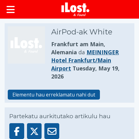
AirPod-ak White
Frankfurt am Main,
Alemania
da
MEININGER
Hotel Frankfurt/Main
Airport
Tuesday, May 19,
2026
Elementu hau erreklamatu nahi dut
Partekatu aurkitutako artikulu hau