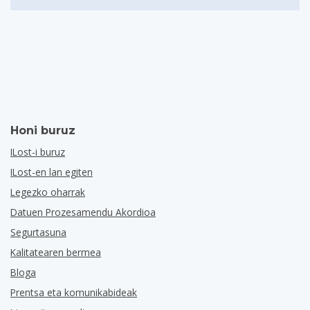
Honi buruz
ILost-i buruz
ILost-en lan egiten
Legezko oharrak
Datuen Prozesamendu Akordioa
Segurtasuna
Kalitatearen bermea
Bloga
Prentsa eta komunikabideak