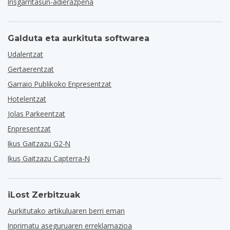
Irisgarritasun-adierazpena
Galduta eta aurkituta softwarea
Udalentzat
Gertaerentzat
Garraio Publikoko Enpresentzat
Hotelentzat
Jolas Parkeentzat
Enpresentzat
Ikus Gaitzazu G2-N
Ikus Gaitzazu Capterra-N
iLost Zerbitzuak
Aurkitutako artikuluaren berri eman
Inprimatu aseguruaren erreklamazioa