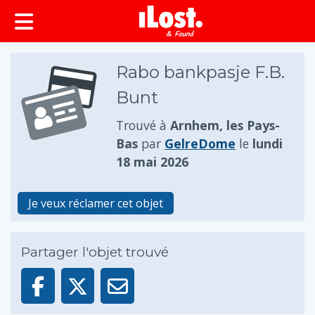
principal
Rabo bankpasje F.B.
Bunt
Trouvé à
Arnhem, les Pays-
Bas
par
GelreDome
le
lundi
18 mai 2026
Je veux réclamer cet objet
Partager l'objet trouvé