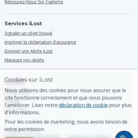
Retrouvez-Nous Sur Capterra
Services iLost
Signaler un objet trouvé
Imprimer la réclamation d'assurance
Envoyer une Alerte iLost
Marquez vos objets
Cookies sur iLost
Soutien
Nous utilisons des cookies pour nous assurer que le
Centre d'aide
site fonctionne correctement et que nous pouvons
Contact
l'améliorer. Lisez notre
déclaration de cookie
pour plus
Plan du site
d'informations.
Pour les cookies de marketing, nous avons besoin de
votre permission.
© 2026 iLost B.V.
Politique de confidentialité
•
Termes et Conditions