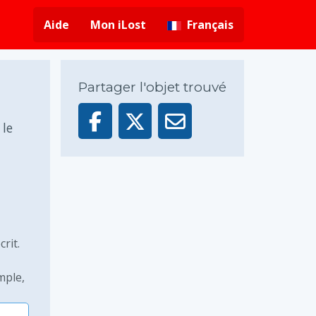
Aide
Mon iLost
Français
Partager l'objet trouvé
le
crit.
mple,