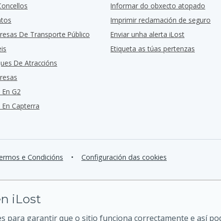
Concellos
Informar do obxecto atopado
ntos
Imprimir reclamación de seguro
resas De Transporte Público
Enviar unha alerta iLost
is
Etiqueta as túas pertenzas
ques De Atraccións
resas
 En G2
En Capterra
ermos e Condicións
•
Configuración das cookies
n iLost
 para garantir que o sitio funciona correctamente e así p