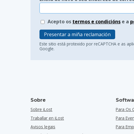
Acepto os
termos e condicións
e a
p
Presentar a miña reclamación
Este sitio está protexido por reCAPTCHA e as apl
Google.
Sobre
Softwa
Sobre iLost
Para Os 
Traballar en iLost
Para Eve
Avisos legais
Para Emp