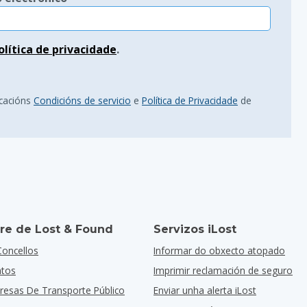
olítica de privacidade
.
icacións
Condicións de servicio
e
Política de Privacidade
de
re de Lost & Found
Servizos iLost
Concellos
Informar do obxecto atopado
ntos
Imprimir reclamación de seguro
resas De Transporte Público
Enviar unha alerta iLost