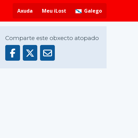
Axuda
Meu iLost
Galego
Comparte este obxecto atopado