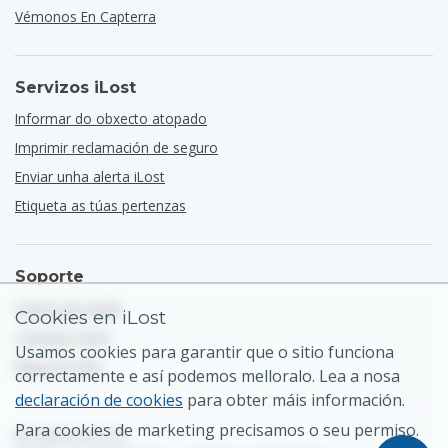
Vémonos En Capterra
Servizos iLost
Informar do obxecto atopado
Imprimir reclamación de seguro
Enviar unha alerta iLost
Etiqueta as túas pertenzas
Soporte
Centro de axuda
Cookies en iLost
Contacto xeral
Usamos cookies para garantir que o sitio funciona
Mapa do sitio
correctamente e así podemos melloralo. Lea a nosa
declaración de cookies
para obter máis información.
Para cookies de marketing precisamos o seu permiso.
© 2026 iLost B.V.