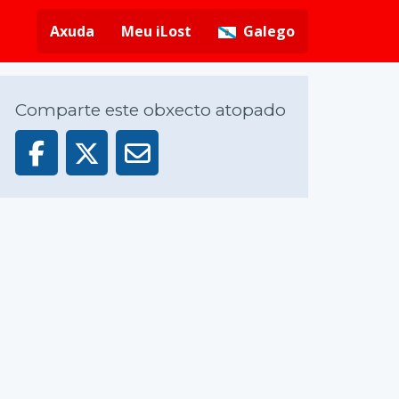
Axuda
Meu iLost
Galego
Comparte este obxecto atopado