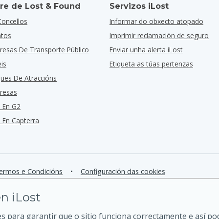
re de Lost & Found
Servizos iLost
Concellos
Informar do obxecto atopado
ntos
Imprimir reclamación de seguro
resas De Transporte Público
Enviar unha alerta iLost
is
Etiqueta as túas pertenzas
ques De Atraccións
resas
 En G2
En Capterra
ermos e Condicións
•
Configuración das cookies
n iLost
 para garantir que o sitio funciona correctamente e así p