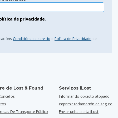
olítica de privacidade
.
icacións
Condicións de servicio
e
Política de Privacidade
de
re de Lost & Found
Servizos iLost
Concellos
Informar do obxecto atopado
ntos
Imprimir reclamación de seguro
resas De Transporte Público
Enviar unha alerta iLost