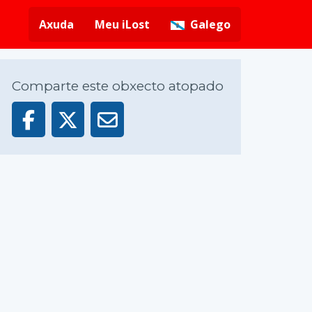
Axuda
Meu iLost
Galego
Comparte este obxecto atopado