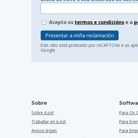
Acepto os
termos e condicións
e a
p
Presentar a miña reclamación
Este sitio está protexido por reCAPTCHA e as apl
Google.
Sobre
Softwa
Sobre iLost
Para Os 
Traballar en iLost
Para Eve
Avisos legais
Para Emp