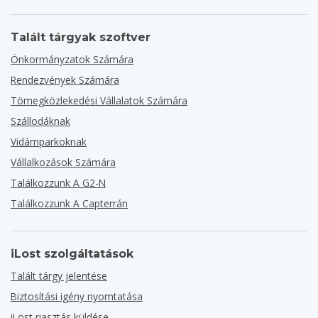
Talált tárgyak szoftver
Önkormányzatok Számára
Rendezvények Számára
Tömegközlekedési Vállalatok Számára
Szállodáknak
Vidámparkoknak
Vállalkozások Számára
Találkozzunk A G2-N
Találkozzunk A Capterrán
iLost szolgáltatások
Talált tárgy jelentése
Biztosítási igény nyomtatása
iLost riasztás küldése