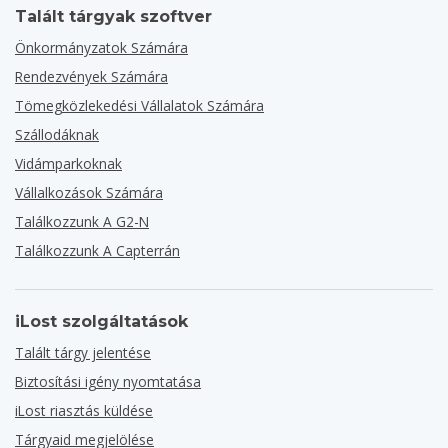
Talált tárgyak szoftver
Önkormányzatok Számára
Rendezvények Számára
Tömegközlekedési Vállalatok Számára
Szállodáknak
Vidámparkoknak
Vállalkozások Számára
Találkozzunk A G2-N
Találkozzunk A Capterrán
iLost szolgáltatások
Talált tárgy jelentése
Biztosítási igény nyomtatása
iLost riasztás küldése
Tárgyaid megjelölése