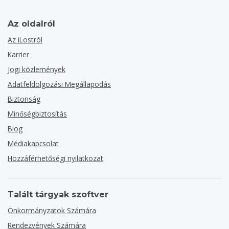
Az oldalról
Az iLostról
Karrier
Jogi közlemények
Adatfeldolgozási Megállapodás
Biztonság
Minőségbiztosítás
Blog
Médiakapcsolat
Hozzáférhetőségi nyilatkozat
Talált tárgyak szoftver
Önkormányzatok Számára
Rendezvények Számára