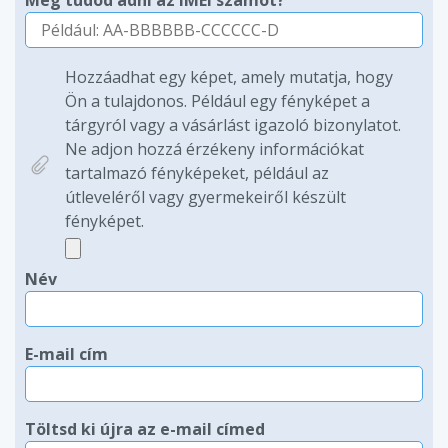
Meg tudod adni az IMEI számot?
Hozzáadhat egy képet, amely mutatja, hogy
Ön a tulajdonos. Például egy fényképet a
tárgyról vagy a vásárlást igazoló bizonylatot.
Ne adjon hozzá érzékeny információkat
tartalmazó fényképeket, például az
útleveléről vagy gyermekeiről készült
fényképet.
Név
E-mail cím
Töltsd ki újra az e-mail címed