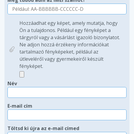
Meg tudod adni az IMEI számot?
Hozzáadhat egy képet, amely mutatja, hogy
Ön a tulajdonos. Például egy fényképet a
tárgyról vagy a vásárlást igazoló bizonylatot.
Ne adjon hozzá érzékeny információkat
tartalmazó fényképeket, például az
útleveléről vagy gyermekeiről készült
fényképet.
Név
E-mail cím
Töltsd ki újra az e-mail címed