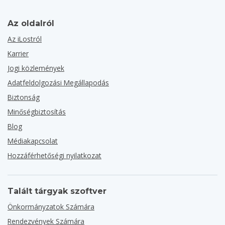
Az oldalról
Az iLostról
Karrier
Jogi közlemények
Adatfeldolgozási Megállapodás
Biztonság
Minőségbiztosítás
Blog
Médiakapcsolat
Hozzáférhetőségi nyilatkozat
Talált tárgyak szoftver
Önkormányzatok Számára
Rendezvények Számára