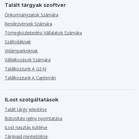
Talált tárgyak szoftver
Önkormányzatok Számára
Rendezvények Számára
Tömegközlekedési Vállalatok Számára
Szállodáknak
Vidámparkoknak
Vállalkozások Számára
Találkozzunk A G2-N
Találkozzunk A Capterrán
iLost szolgáltatások
Talált tárgy jelentése
Biztosítási igény nyomtatása
iLost riasztás küldése
Tárgyaid megjelölése