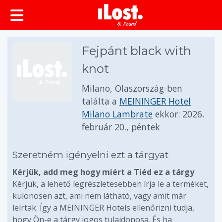
Fejpánt black with
knot
Milano, Olaszország-ben
találta a
MEININGER Hotel
Milano Lambrate
ekkor:
2026.
február 20., péntek
Szeretném igényelni ezt a tárgyat
Kérjük, add meg hogy miért a Tiéd ez a tárgy
Kérjük, a lehető legrészletesebben írja le a terméket,
különösen azt, ami nem látható, vagy amit már
leírtak. Így a MEININGER Hotels ellenőrizni tudja,
hogy Ön-e a tárgy jogos tulajdonosa. És ha