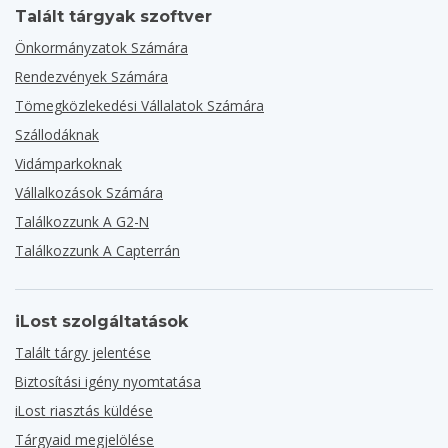
Talált tárgyak szoftver
Önkormányzatok Számára
Rendezvények Számára
Tömegközlekedési Vállalatok Számára
Szállodáknak
Vidámparkoknak
Vállalkozások Számára
Találkozzunk A G2-N
Találkozzunk A Capterrán
iLost szolgáltatások
Talált tárgy jelentése
Biztosítási igény nyomtatása
iLost riasztás küldése
Tárgyaid megjelölése