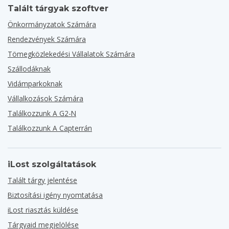
Talált tárgyak szoftver
Önkormányzatok Számára
Rendezvények Számára
Tömegközlekedési Vállalatok Számára
Szállodáknak
Vidámparkoknak
Vállalkozások Számára
Találkozzunk A G2-N
Találkozzunk A Capterrán
iLost szolgáltatások
Talált tárgy jelentése
Biztosítási igény nyomtatása
iLost riasztás küldése
Tárgyaid megjelölése