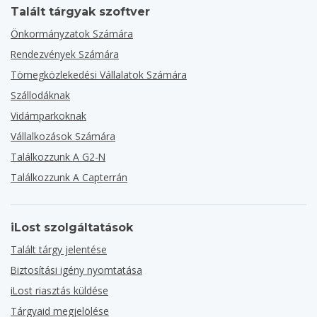
Talált tárgyak szoftver
Önkormányzatok Számára
Rendezvények Számára
Tömegközlekedési Vállalatok Számára
Szállodáknak
Vidámparkoknak
Vállalkozások Számára
Találkozzunk A G2-N
Találkozzunk A Capterrán
iLost szolgáltatások
Talált tárgy jelentése
Biztosítási igény nyomtatása
iLost riasztás küldése
Tárgyaid megjelölése