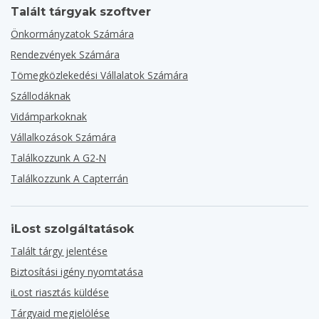
Talált tárgyak szoftver
Önkormányzatok Számára
Rendezvények Számára
Tömegközlekedési Vállalatok Számára
Szállodáknak
Vidámparkoknak
Vállalkozások Számára
Találkozzunk A G2-N
Találkozzunk A Capterrán
iLost szolgáltatások
Talált tárgy jelentése
Biztosítási igény nyomtatása
iLost riasztás küldése
Tárgyaid megjelölése