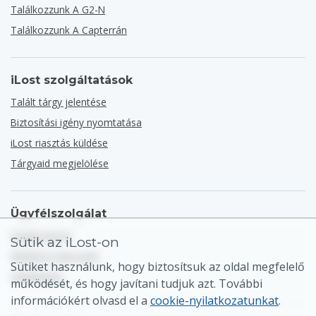
Találkozzunk A G2-N
Találkozzunk A Capterrán
iLost szolgáltatások
Talált tárgy jelentése
Biztosítási igény nyomtatása
iLost riasztás küldése
Tárgyaid megjelölése
Ügyfélszolgálat
Súgóközpont
Sütik az iLost-on
Általános kapcsolat
Sütiket használunk, hogy biztosítsuk az oldal megfelelő
Oldaltérkép
működését, és hogy javítani tudjuk azt. További
információkért olvasd el a
cookie-nyilatkozatunkat
.