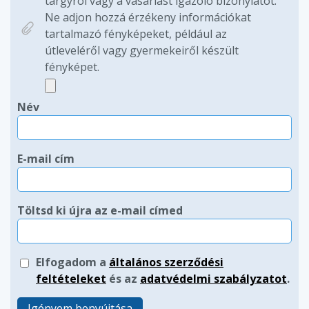
tárgyról vagy a vásárlást igazoló bizonylatot.
Ne adjon hozzá érzékeny információkat
tartalmazó fényképeket, például az
útleveléről vagy gyermekeiről készült
fényképet.
Név
E-mail cím
Töltsd ki újra az e-mail címed
Elfogadom a
általános szerződési
feltételeket
és az
adatvédelmi szabályzatot
.
Igényem benyújtása