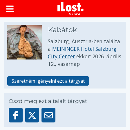
Kabátok
Salzburg, Ausztria-ben találta
a
MEININGER Hotel Salzburg
City Center
ekkor:
2026. április
12., vasárnap
Szeretném igényelni ezt a tárgyat
Oszd meg ezt a talált tárgyat