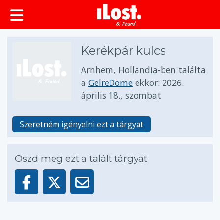
Kerékpár kulcs
Arnhem, Hollandia-ben találta
a
GelreDome
ekkor:
2026.
április 18., szombat
Szeretném igényelni ezt a tárgyat
Oszd meg ezt a talált tárgyat