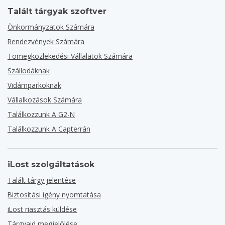
Talált tárgyak szoftver
Önkormányzatok Számára
Rendezvények Számára
Tömegközlekedési Vállalatok Számára
Szállodáknak
Vidámparkoknak
Vállalkozások Számára
Találkozzunk A G2-N
Találkozzunk A Capterrán
iLost szolgáltatások
Talált tárgy jelentése
Biztosítási igény nyomtatása
iLost riasztás küldése
Tárgyaid megjelölése