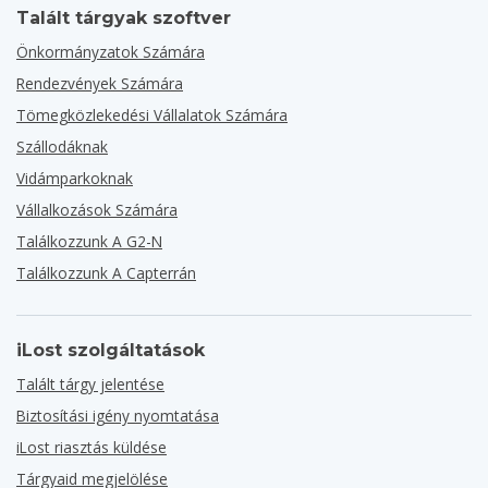
Talált tárgyak szoftver
Önkormányzatok Számára
Rendezvények Számára
Tömegközlekedési Vállalatok Számára
Szállodáknak
Vidámparkoknak
Vállalkozások Számára
Találkozzunk A G2-N
Találkozzunk A Capterrán
iLost szolgáltatások
Talált tárgy jelentése
Biztosítási igény nyomtatása
iLost riasztás küldése
Tárgyaid megjelölése