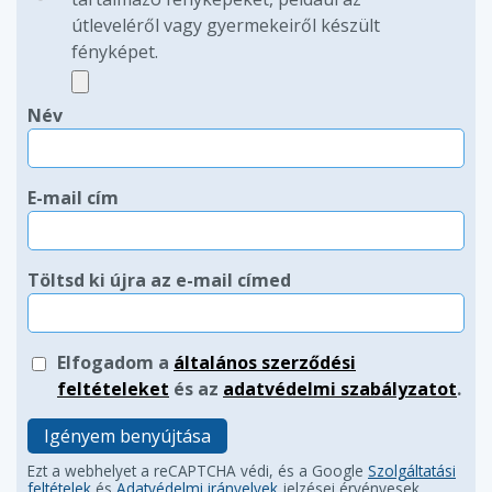
útleveléről vagy gyermekeiről készült
fényképet.
Név
E-mail cím
Töltsd ki újra az e-mail címed
Elfogadom a
általános szerződési
feltételeket
és az
adatvédelmi szabályzatot
.
Igényem benyújtása
Ezt a webhelyet a reCAPTCHA védi, és a Google
Szolgáltatási
feltételek
és
Adatvédelmi irányelvek
jelzései érvényesek.