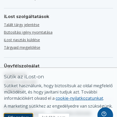
iLost szolgáltatások
Talált tárgy jelentése
Biztosítási igény nyomtatása
iLost riasztás küldése
Tárgyaid megjelölése
Ügyfélszolgálat
Súgóközpont
Sütik az iLost-on
Általános kapcsolat
Sütiket használunk, hogy biztosítsuk az oldal megfelelő
Oldaltérkép
működését, és hogy javítani tudjuk azt. További
információkért olvasd el a
cookie-nyilatkozatunkat
.
A marketing sütikhez az engedélyedre van szükségünk.
© 2026 iLost B.V.
Adatvédelmi szabályzat
•
Felhasználási feltételek