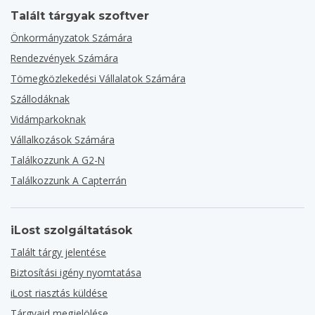
Talált tárgyak szoftver
Önkormányzatok Számára
Rendezvények Számára
Tömegközlekedési Vállalatok Számára
Szállodáknak
Vidámparkoknak
Vállalkozások Számára
Találkozzunk A G2-N
Találkozzunk A Capterrán
iLost szolgáltatások
Talált tárgy jelentése
Biztosítási igény nyomtatása
iLost riasztás küldése
Tárgyaid megjelölése