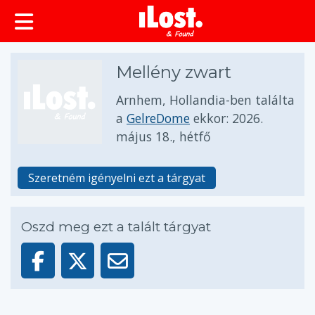
Mellény zwart
Arnhem, Hollandia-ben találta
a
GelreDome
ekkor:
2026.
május 18., hétfő
Szeretném igényelni ezt a tárgyat
Oszd meg ezt a talált tárgyat