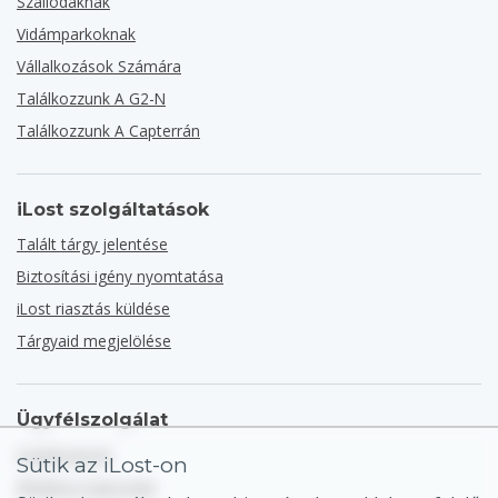
Szállodáknak
Vidámparkoknak
Vállalkozások Számára
Találkozzunk A G2-N
Találkozzunk A Capterrán
iLost szolgáltatások
Talált tárgy jelentése
Biztosítási igény nyomtatása
iLost riasztás küldése
Tárgyaid megjelölése
Ügyfélszolgálat
Súgóközpont
Sütik az iLost-on
Általános kapcsolat