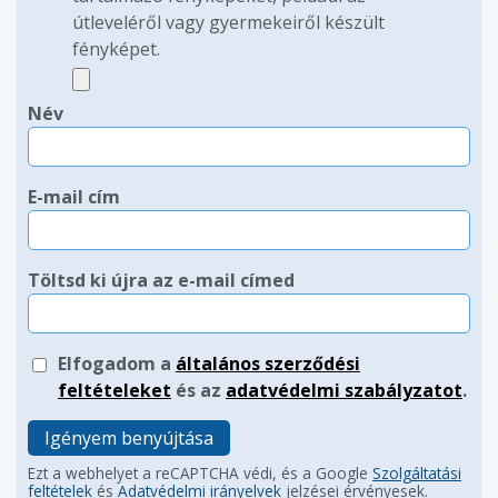
útleveléről vagy gyermekeiről készült
fényképet.
Név
E-mail cím
Töltsd ki újra az e-mail címed
Elfogadom a
általános szerződési
feltételeket
és az
adatvédelmi szabályzatot
.
Igényem benyújtása
Ezt a webhelyet a reCAPTCHA védi, és a Google
Szolgáltatási
feltételek
és
Adatvédelmi irányelvek
jelzései érvényesek.