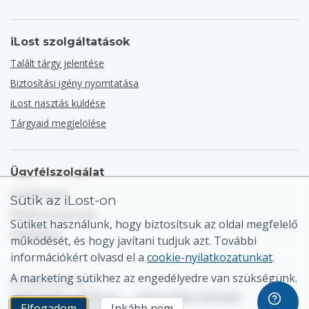
iLost szolgáltatások
Talált tárgy jelentése
Biztosítási igény nyomtatása
iLost riasztás küldése
Tárgyaid megjelölése
Ügyfélszolgálat
Súgóközpont
Sütik az iLost-on
Általános kapcsolat
Sütiket használunk, hogy biztosítsuk az oldal megfelelő
Oldaltérkép
működését, és hogy javítani tudjuk azt. További
információkért olvasd el a
cookie-nyilatkozatunkat
.
A marketing sütikhez az engedélyedre van szükségünk.
© 2026 iLost B.V.
Adatvédelmi szabályzat
•
Felhasználási feltételek
Elfogadom
Inkább nem