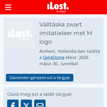
Válltáska zwart
imitatieleer met M
logo
Arnhem, Hollandia-ben találta
a
GelreDome
ekkor:
2026.
május 30., szombat
Szeretném igényelni ezt a tárgyat
Oszd meg ezt a talált tárgyat