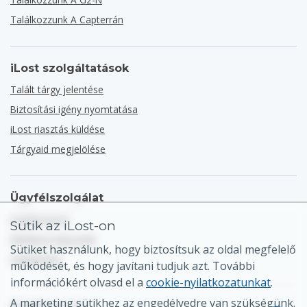
Találkozzunk A Capterrán
iLost szolgáltatások
Talált tárgy jelentése
Biztosítási igény nyomtatása
iLost riasztás küldése
Tárgyaid megjelölése
Ügyfélszolgálat
Súgóközpont
Sütik az iLost-on
Általános kapcsolat
Sütiket használunk, hogy biztosítsuk az oldal megfelelő
Oldaltérkép
működését, és hogy javítani tudjuk azt. További
információkért olvasd el a
cookie-nyilatkozatunkat
.
A marketing sütikhez az engedélyedre van szükségünk.
© 2026 iLost B.V.