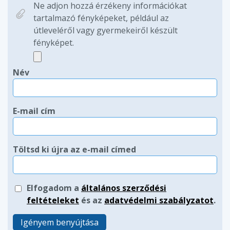
Ne adjon hozzá érzékeny információkat
tartalmazó fényképeket, például az
útleveléről vagy gyermekeiről készült
fényképet.
Név
E-mail cím
Töltsd ki újra az e-mail címed
Elfogadom a
általános szerződési
feltételeket
és az
adatvédelmi szabályzatot
.
Igényem benyújtása