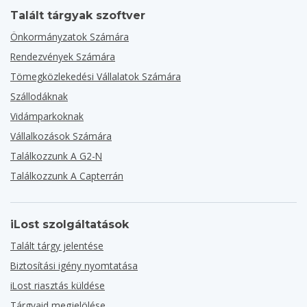
Talált tárgyak szoftver
Önkormányzatok Számára
Rendezvények Számára
Tömegközlekedési Vállalatok Számára
Szállodáknak
Vidámparkoknak
Vállalkozások Számára
Találkozzunk A G2-N
Találkozzunk A Capterrán
iLost szolgáltatások
Talált tárgy jelentése
Biztosítási igény nyomtatása
iLost riasztás küldése
Tárgyaid megjelölése