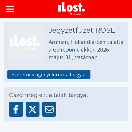
Jegyzetfüzet ROSE
Arnhem, Hollandia-ben találta
a
GelreDome
ekkor:
2026.
május 31., vasárnap
Szeretném igényelni ezt a tárgyat
Oszd meg ezt a talált tárgyat