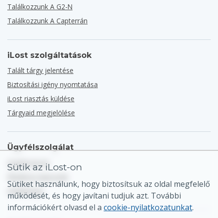
Találkozzunk A G2-N
Találkozzunk A Capterrán
iLost szolgáltatások
Talált tárgy jelentése
Biztosítási igény nyomtatása
iLost riasztás küldése
Tárgyaid megjelölése
Ügyfélszolgálat
Súgóközpont
Sütik az iLost-on
Általános kapcsolat
Sütiket használunk, hogy biztosítsuk az oldal megfelelő
Oldaltérkép
működését, és hogy javítani tudjuk azt. További
információkért olvasd el a
cookie-nyilatkozatunkat
.