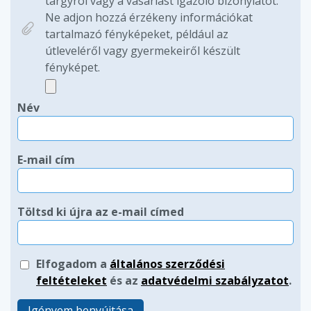
tárgyról vagy a vásárlást igazoló bizonylatot.
Ne adjon hozzá érzékeny információkat
tartalmazó fényképeket, például az
útleveléről vagy gyermekeiről készült
fényképet.
Név
E-mail cím
Töltsd ki újra az e-mail címed
Elfogadom a
általános szerződési
feltételeket
és az
adatvédelmi szabályzatot
.
Igényem benyújtása