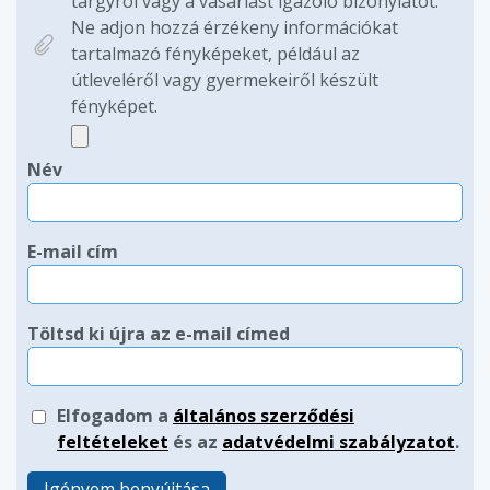
tárgyról vagy a vásárlást igazoló bizonylatot.
Ne adjon hozzá érzékeny információkat
tartalmazó fényképeket, például az
útleveléről vagy gyermekeiről készült
fényképet.
Név
E-mail cím
Töltsd ki újra az e-mail címed
Elfogadom a
általános szerződési
feltételeket
és az
adatvédelmi szabályzatot
.
Igényem benyújtása