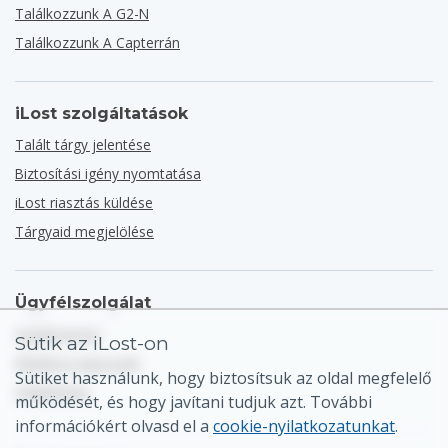
Találkozzunk A G2-N
Találkozzunk A Capterrán
iLost szolgáltatások
Talált tárgy jelentése
Biztosítási igény nyomtatása
iLost riasztás küldése
Tárgyaid megjelölése
Ügyfélszolgálat
Súgóközpont
Sütik az iLost-on
Általános kapcsolat
Sütiket használunk, hogy biztosítsuk az oldal megfelelő
Oldaltérkép
működését, és hogy javítani tudjuk azt. További
információkért olvasd el a
cookie-nyilatkozatunkat
.