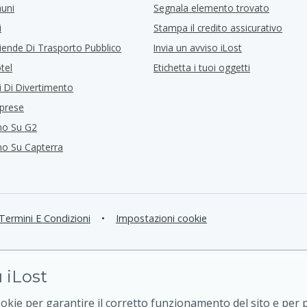
muni
Segnala elemento trovato
i
Stampa il credito assicurativo
iende Di Trasporto Pubblico
Invia un avviso iLost
tel
Etichetta i tuoi oggetti
i Di Divertimento
mprese
mo Su G2
mo Su Capterra
Termini E Condizioni
•
Impostazioni cookie
 iLost
ookie per garantire il corretto funzionamento del sito e per 