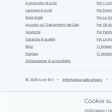
A proposito di iLost
Per I Co
Lavorare in iLost
Per Event
Note legali
Per Le Az
Accordo sul Trattamento dei Dati
Per Gli Ho
Sicurezza
Per Parch
Garanzia di qualità
Per Le I
Blog
Ci Vedia
Stampa
Ci Vedia
Dichiarazione di accessibilità
© 2026 iLost B.V.
•
Informativa sulla privacy
•
Cookie su
Utilizziamo i c