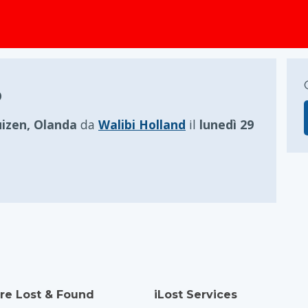
principale
o
izen, Olanda
da
Walibi Holland
il
lunedì 29
re Lost & Found
iLost Services