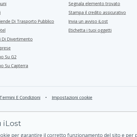
muni
Segnala elemento trovato
i
Stampa il credito assicurativo
iende Di Trasporto Pubblico
Invia un avviso iLost
tel
Etichetta i tuoi oggetti
i Di Divertimento
mprese
mo Su G2
mo Su Capterra
Termini E Condizioni
•
Impostazioni cookie
 iLost
ookie per garantire il corretto funzionamento del sito e per 