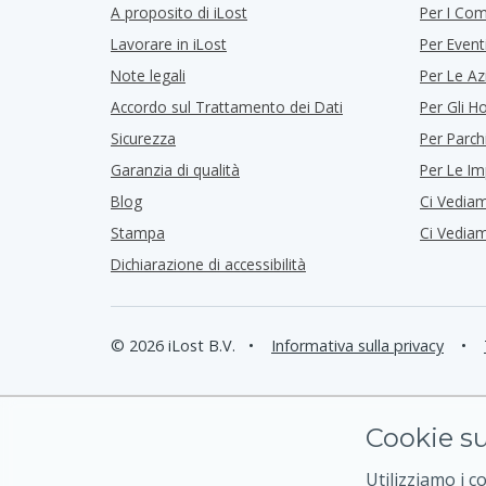
A proposito di iLost
Per I Co
Lavorare in iLost
Per Event
Note legali
Per Le Az
Accordo sul Trattamento dei Dati
Per Gli Ho
Sicurezza
Per Parch
Garanzia di qualità
Per Le I
Blog
Ci Vedia
Stampa
Ci Vedia
Dichiarazione di accessibilità
© 2026 iLost B.V.
•
Informativa sulla privacy
•
Cookie su
Utilizziamo i c