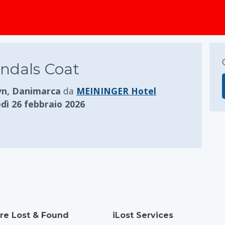
principale
ndals Coat
n, Danimarca
da
MEININGER Hotel
dì 26 febbraio 2026
re Lost & Found
iLost Services