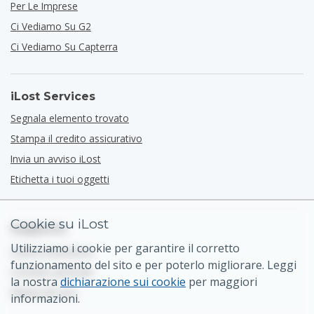
Per Le Imprese
Ci Vediamo Su G2
Ci Vediamo Su Capterra
iLost Services
Segnala elemento trovato
Stampa il credito assicurativo
Invia un avviso iLost
Etichetta i tuoi oggetti
Cookie su iLost
Supporto
Utilizziamo i cookie per garantire il corretto
Centro Assistenza
funzionamento del sito e per poterlo migliorare. Leggi
Contatto generale
la nostra
dichiarazione sui cookie
per maggiori
Mappa del sito
informazioni.